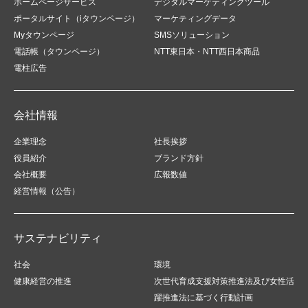
ホームページサービス
デジタルマーケティングツール
ポータルサイト（iタウンページ）
マーケティングデータ
Myタウンページ
SMSソリューション
電話帳（タウンページ）
NTT東日本・NTT西日本商品
電柱広告
会社情報
企業理念
社長挨拶
役員紹介
ブランド方針
会社概要
広報数値
経営情報（公告）
サステナビリティ
社会
環境
健康経営の推進
次世代育成支援対策推進法及び女性活
躍推進法に基づく行動計画