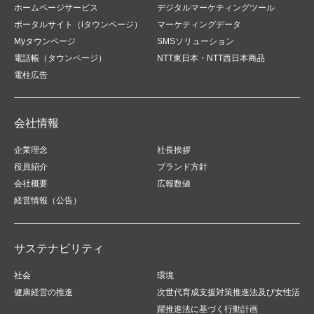
ホームページサービス
デジタルマーケティングツール
ポータルサイト（iタウンページ）
マーケティングデータ
Myタウンページ
SMSソリューション
電話帳（タウンページ）
NTT東日本・NTT西日本商品
電柱広告
会社情報
企業理念
社長挨拶
役員紹介
ブランド方針
会社概要
広報数値
経営情報（公告）
サステナビリティ
社会
環境
健康経営の推進
次世代育成支援対策推進法及び女性活
躍推進法に基づく行動計画