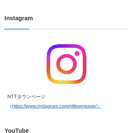
Instagram
NTTタウンページ
（
https://www.instagram.com/ntttownpage/）
YouTube