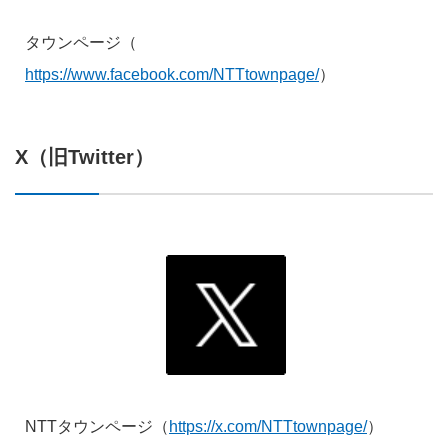
タウンページ（
https://www.facebook.com/NTTtownpage/
）
X（旧Twitter）
NTTタウンページ（
https://x.com/NTTtownpage/
）