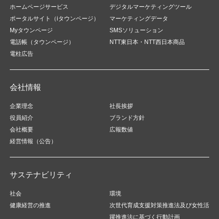
ホームページサービス
デジタルマーケティングツール
ポータルサイト（iタウンページ）
マーケティングデータ
Myタウンページ
SMSソリューション
電話帳（タウンページ）
NTT東日本・NTT西日本商品
電柱広告
会社情報
企業理念
社長挨拶
役員紹介
ブランド方針
会社概要
広報数値
経営情報（公告）
サステナビリティ
社会
環境
健康経営の推進
次世代育成支援対策推進法及び女性活
躍推進法に基づく行動計画