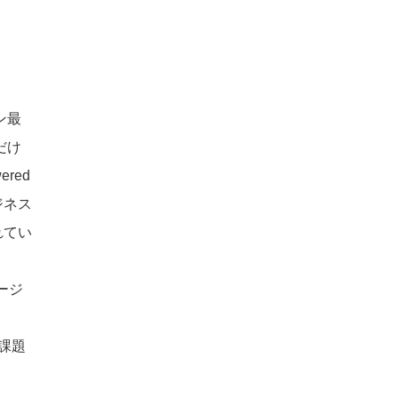
ン最
だけ
red
ジネス
れてい
ージ
課題