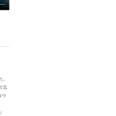
た。
て広
タウ
た