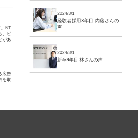
2024/3/1
経験者採用3年目 内藤さんの
声
。NT
ら、ビ
どがあ
2024/3/1
新卒9年目 林さんの声
る広告
告を取