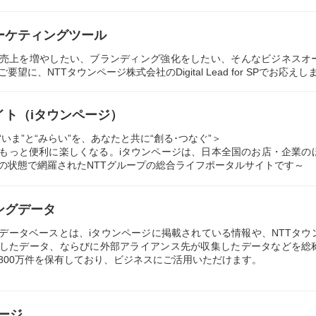
ーケティングツール
売上を増やしたい、ブランディング強化をしたい、そんなビジネスオ
望に、NTTタウンページ株式会社のDigital Lead for SPでお応えし
イト（iタウンページ）
いま”と“みらい”を、あなたと共に“創る･つなぐ”＞
もっと便利に楽しくなる。iタウンページは、日本全国のお店・企業の
の状態で網羅されたNTTグループの総合ライフポータルサイトです～
ングデータ
データベースとは、iタウンページに掲載されている情報や、NTTタウ
したデータ、ならびに外部アライアンス先が収集したデータなどを総
800万件を保有しており、ビジネスにご活用いただけます。
ージ