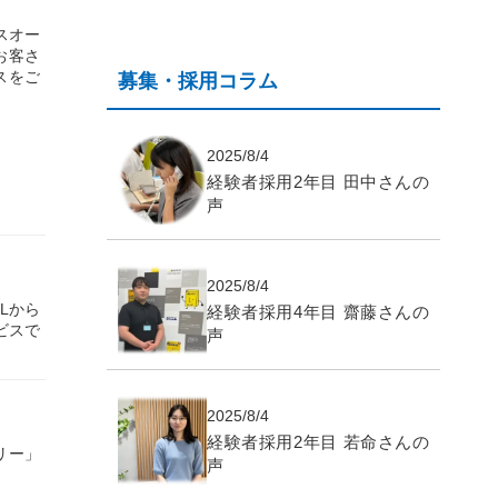
スオー
お客さ
スをご
募集・採用コラム
2025/8/4
経験者採用2年目 田中さんの
声
2025/8/4
Lから
経験者採用4年目 齋藤さんの
ビスで
声
2025/8/4
経験者採用2年目 若命さんの
リー」
声