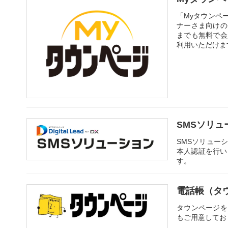
「Myタウンペ
ナーさま向けの
までも無料で会
利用いただけま
SMSソリュ
SMSソリュー
本人認証を行い
す。
電話帳（タ
タウンページを
もご用意してお