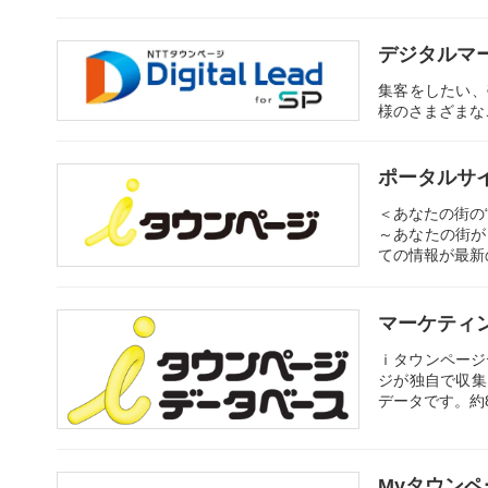
デジタルマ
集客をしたい、
様のさまざまなご要
ポータルサ
＜あなたの街の“
～あなたの街が
ての情報が最新
マーケティ
ｉタウンページ
ジが独自で収集
データです。約
Myタウンペ