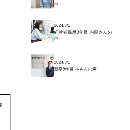
声
2024/3/1
経験者採用3年目 内藤さんの
声
2024/3/1
新卒9年目 林さんの声
産