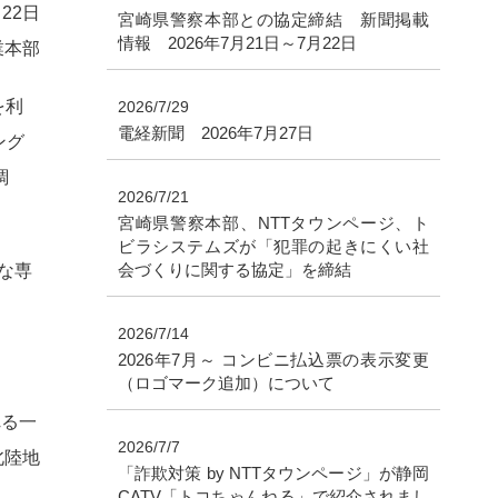
22日
宮崎県警察本部との協定締結 新聞掲載
情報 2026年7月21日～7月22日
業本部
を利
2026/7/29
電経新聞 2026年7月27日
ング
調
2026/7/21
宮崎県警察本部、NTTタウンページ、ト
ビラシステムズが「犯罪の起きにくい社
会づくりに関する協定」を締結
な専
2026/7/14
2026年7月～ コンビニ払込票の表示変更
（ロゴマーク追加）について
れる一
2026/7/7
北陸地
「詐欺対策 by NTTタウンページ」が静岡
CATV「トコちゃんねる」で紹介されまし