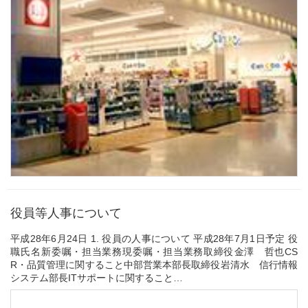
役員等人事について
平成28年6月24日 1. 役員の人事について 平成28年7月1日予定 役
職​氏名​新委嘱・担当業務​現委嘱・担当業務取締役​金澤 哲也​CS
R・品質管理に関すること中部営業本部長​取締役​岩清水 信行情報
システム部長ITサポートに関すること
システム営業に関すること​人事部...