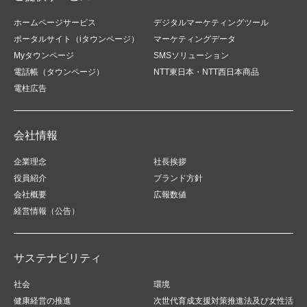
ホームページサービス
デジタルマーケティングツール
ポータルサイト（iタウンページ）
マーケティングデータ
Myタウンページ
SMSソリューション
電話帳（タウンページ）
NTT東日本・NTT西日本商品
電柱広告
会社情報
企業理念
社長挨拶
役員紹介
ブランド方針
会社概要
広報数値
経営情報（公告）
サステナビリティ
社会
環境
健康経営の推進
次世代育成支援対策推進法及び女性活