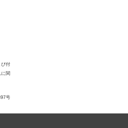
よび付
れに関
97号