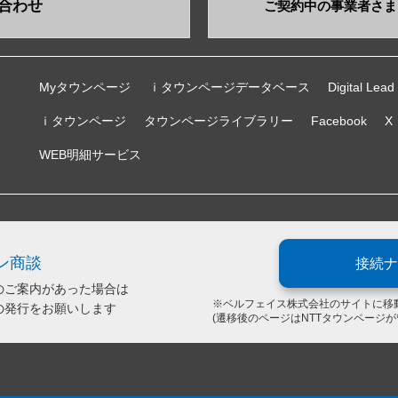
合わせ
ご契約中の事業者さま
Myタウンページ
ｉタウンページデータベース
Digital Lead
ｉタウンページ
タウンページライブラリー
Facebook
X
WEB明細サービス
ン商談
接続ナ
のご案内があった場合は
※ベルフェイス株式会社のサイトに移
の発行をお願いします
(遷移後のページはNTTタウンページ