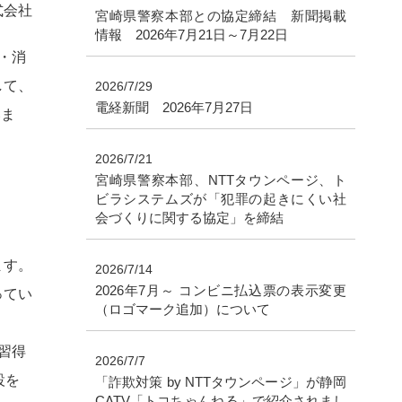
式会社
宮崎県警察本部との協定締結 新聞掲載
情報 2026年7月21日～7月22日
・消
して、
2026/7/29
電経新聞 2026年7月27日
いま
2026/7/21
宮崎県警察本部、NTTタウンページ、ト
ビラシステムズが「犯罪の起きにくい社
会づくりに関する協定」を締結
ます。
2026/7/14
2026年7月～ コンビニ払込票の表示変更
ってい
（ロゴマーク追加）について
習得
2026/7/7
設を
「詐欺対策 by NTTタウンページ」が静岡
CATV「トコちゃんねる」で紹介されまし