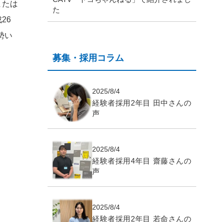
または
た
26
勢い
募集・採用コラム
2025/8/4
経験者採用2年目 田中さんの
声
2025/8/4
経験者採用4年目 齋藤さんの
声
2025/8/4
経験者採用2年目 若命さんの