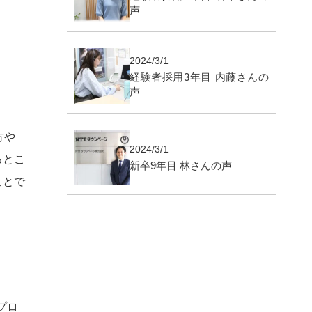
声
2024/3/1
経験者採用3年目 内藤さんの
声
方や
2024/3/1
るとこ
新卒9年目 林さんの声
ことで
プロ